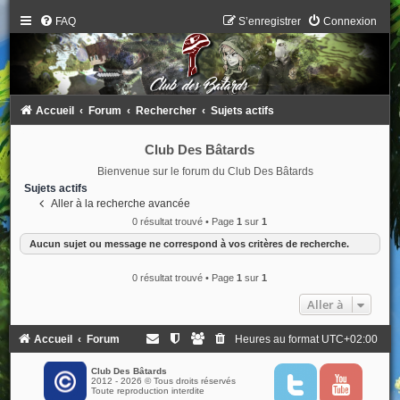
FAQ
S’enregistrer
Connexion
Accueil
Forum
Rechercher
Sujets actifs
Club Des Bâtards
Bienvenue sur le forum du Club Des Bâtards
Sujets actifs
Aller à la recherche avancée
0 résultat trouvé • Page
1
sur
1
Aucun sujet ou message ne correspond à vos critères de recherche.
0 résultat trouvé • Page
1
sur
1
Aller à
Accueil
Forum
Heures au format
UTC+02:00
Club Des Bâtards
2012 - 2026 © Tous droits réservés
T
Y
Toute reproduction interdite
w
o