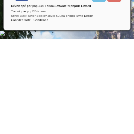
i
u
Développé par
phpBB
® Forum Software © phpBB Limited
t
t
t
u
Traduit par
phpBB-fr.com
e
b
Style: Black-Silver-Split by Joyce&Luna
phpBB-Style-Design
r
e
Confidentialité
|
Conditions