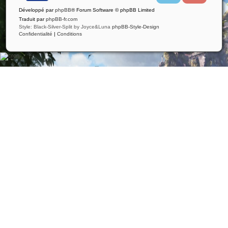
i
u
Développé par
phpBB
® Forum Software © phpBB Limited
t
t
t
u
Traduit par
phpBB-fr.com
e
b
Style: Black-Silver-Split by Joyce&Luna
phpBB-Style-Design
r
e
Confidentialité
|
Conditions