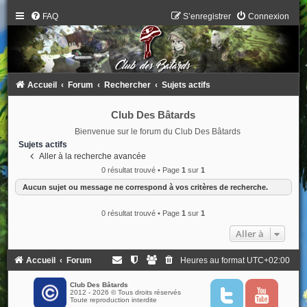
FAQ
S’enregistrer
Connexion
Accueil
Forum
Rechercher
Sujets actifs
Club Des Bâtards
Bienvenue sur le forum du Club Des Bâtards
Sujets actifs
Aller à la recherche avancée
0 résultat trouvé • Page
1
sur
1
Aucun sujet ou message ne correspond à vos critères de recherche.
0 résultat trouvé • Page
1
sur
1
Aller à
Accueil
Forum
Heures au format
UTC+02:00
Club Des Bâtards
2012 - 2026 © Tous droits réservés
T
Y
Toute reproduction interdite
w
o