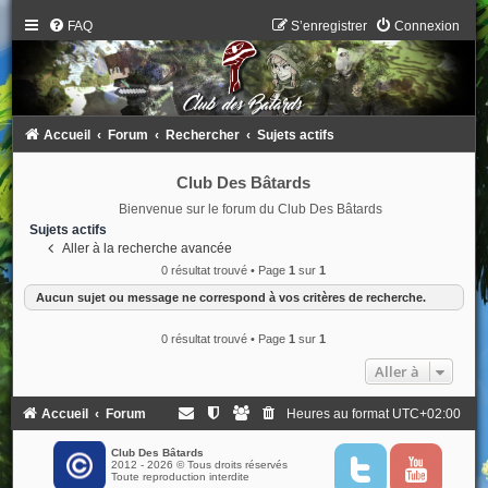
FAQ
S’enregistrer
Connexion
Accueil
Forum
Rechercher
Sujets actifs
Club Des Bâtards
Bienvenue sur le forum du Club Des Bâtards
Sujets actifs
Aller à la recherche avancée
0 résultat trouvé • Page
1
sur
1
Aucun sujet ou message ne correspond à vos critères de recherche.
0 résultat trouvé • Page
1
sur
1
Aller à
Accueil
Forum
Heures au format
UTC+02:00
Club Des Bâtards
2012 - 2026 © Tous droits réservés
T
Y
Toute reproduction interdite
w
o