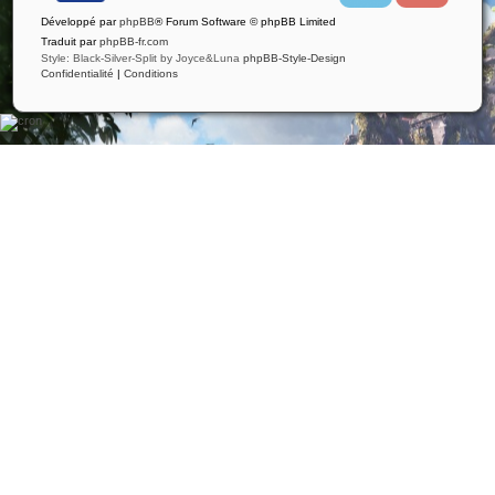
i
u
Développé par
phpBB
® Forum Software © phpBB Limited
t
t
t
u
Traduit par
phpBB-fr.com
e
b
Style: Black-Silver-Split by Joyce&Luna
phpBB-Style-Design
r
e
Confidentialité
|
Conditions