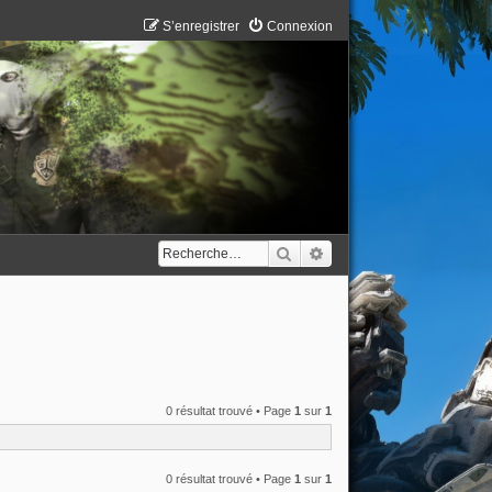
S’enregistrer
Connexion
Rechercher
Recherche avancée
0 résultat trouvé • Page
1
sur
1
0 résultat trouvé • Page
1
sur
1