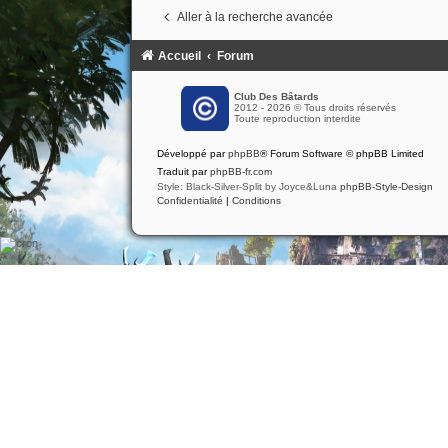
Aller à la recherche avancée
Accueil
Forum
Club Des Bâtards
2012 - 2026 © Tous droits réservés
Toute reproduction interdite
Développé par
phpBB
® Forum Software © phpBB Limited
Traduit par
phpBB-fr.com
Style: Black-Silver-Split by Joyce&Luna
phpBB-Style-Design
Confidentialité
|
Conditions