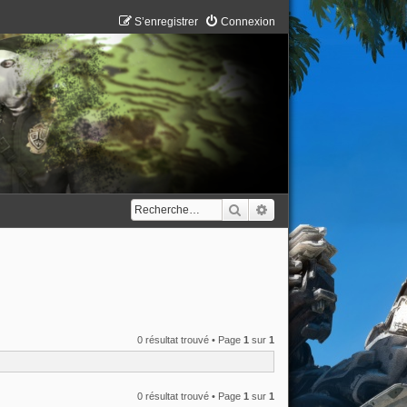
S’enregistrer
Connexion
Rechercher
Recherche avancée
0 résultat trouvé • Page
1
sur
1
0 résultat trouvé • Page
1
sur
1