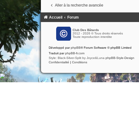
Aller à la recherche avancée
Accueil
Forum
Club Des Bâtards
2012 - 2026 © Tous droits réservés
Toute reproduction interdite
Développé par
phpBB
® Forum Software © phpBB Limited
Traduit par
phpBB-fr.com
Style: Black-Silver-Split by Joyce&Luna
phpBB-Style-Design
Confidentialité
|
Conditions