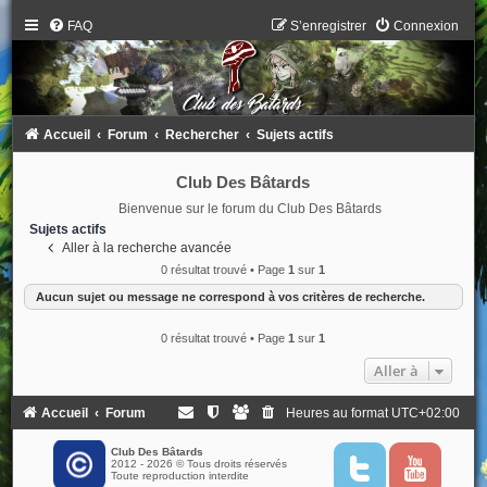
FAQ
S’enregistrer
Connexion
Accueil
Forum
Rechercher
Sujets actifs
Club Des Bâtards
Bienvenue sur le forum du Club Des Bâtards
Sujets actifs
Aller à la recherche avancée
0 résultat trouvé • Page
1
sur
1
Aucun sujet ou message ne correspond à vos critères de recherche.
0 résultat trouvé • Page
1
sur
1
Aller à
Accueil
Forum
Heures au format
UTC+02:00
Club Des Bâtards
2012 - 2026 © Tous droits réservés
T
Y
Toute reproduction interdite
w
o