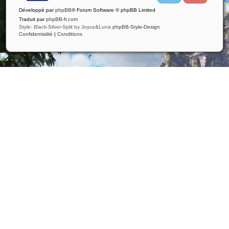
i
u
Développé par
phpBB
® Forum Software © phpBB Limited
t
t
t
u
Traduit par
phpBB-fr.com
e
b
Style: Black-Silver-Split by Joyce&Luna
phpBB-Style-Design
r
e
Confidentialité
|
Conditions