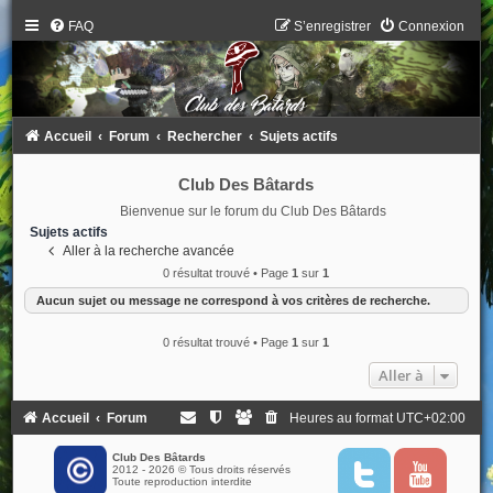
FAQ
S’enregistrer
Connexion
Accueil
Forum
Rechercher
Sujets actifs
Club Des Bâtards
Bienvenue sur le forum du Club Des Bâtards
Sujets actifs
Aller à la recherche avancée
0 résultat trouvé • Page
1
sur
1
Aucun sujet ou message ne correspond à vos critères de recherche.
0 résultat trouvé • Page
1
sur
1
Aller à
Accueil
Forum
Heures au format
UTC+02:00
Club Des Bâtards
2012 - 2026 © Tous droits réservés
T
Y
Toute reproduction interdite
w
o