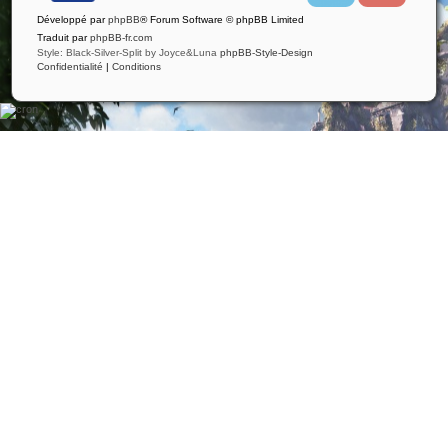
i
u
Développé par
phpBB
® Forum Software © phpBB Limited
t
t
t
u
Traduit par
phpBB-fr.com
e
b
Style: Black-Silver-Split by Joyce&Luna
phpBB-Style-Design
r
e
Confidentialité
|
Conditions