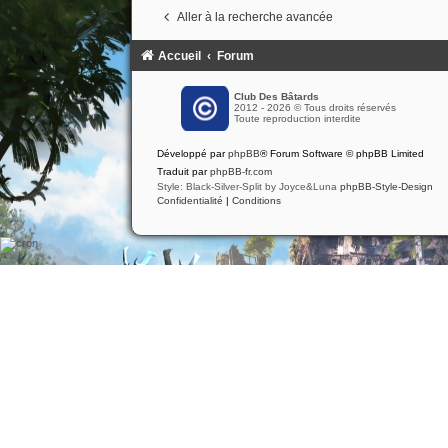
Aller à la recherche avancée
Accueil
Forum
Club Des Bâtards
2012 - 2026 © Tous droits réservés
Toute reproduction interdite
Développé par
phpBB
® Forum Software © phpBB Limited
Traduit par
phpBB-fr.com
Style: Black-Silver-Split by Joyce&Luna
phpBB-Style-Design
Confidentialité
|
Conditions