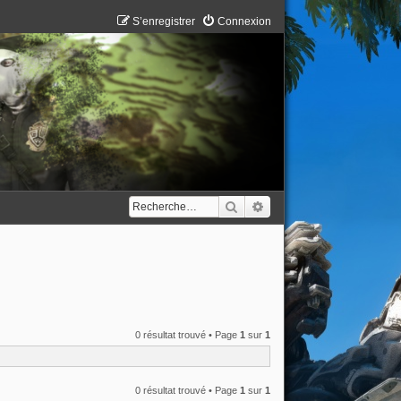
S’enregistrer
Connexion
Rechercher
Recherche avancée
0 résultat trouvé • Page
1
sur
1
0 résultat trouvé • Page
1
sur
1