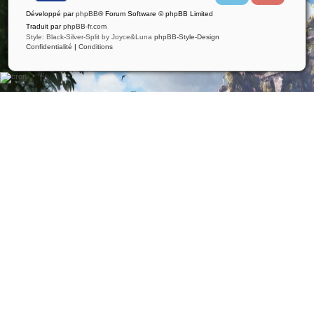
i
u
Développé par
phpBB
® Forum Software © phpBB Limited
t
t
t
u
Traduit par
phpBB-fr.com
e
b
Style: Black-Silver-Split by Joyce&Luna
phpBB-Style-Design
r
e
Confidentialité
|
Conditions