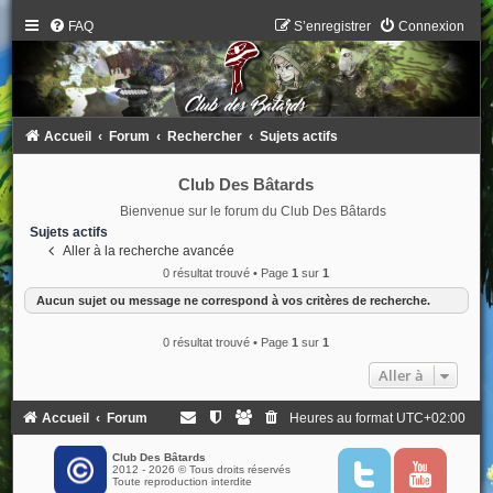
FAQ
S’enregistrer
Connexion
Accueil
Forum
Rechercher
Sujets actifs
Club Des Bâtards
Bienvenue sur le forum du Club Des Bâtards
Sujets actifs
Aller à la recherche avancée
0 résultat trouvé • Page
1
sur
1
Aucun sujet ou message ne correspond à vos critères de recherche.
0 résultat trouvé • Page
1
sur
1
Aller à
Accueil
Forum
Heures au format
UTC+02:00
Club Des Bâtards
2012 - 2026 © Tous droits réservés
T
Y
Toute reproduction interdite
w
o