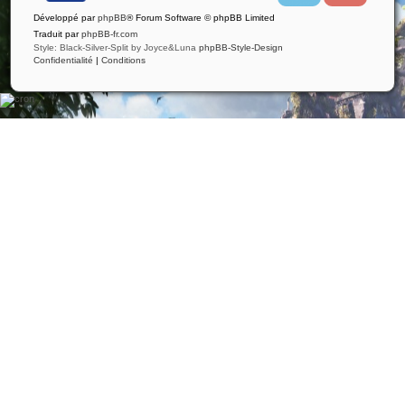
i
u
Développé par
phpBB
® Forum Software © phpBB Limited
t
t
t
u
Traduit par
phpBB-fr.com
e
b
Style: Black-Silver-Split by Joyce&Luna
phpBB-Style-Design
r
e
Confidentialité
|
Conditions