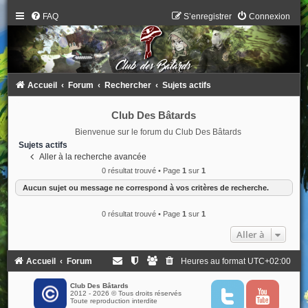
FAQ
S’enregistrer
Connexion
Accueil
Forum
Rechercher
Sujets actifs
Club Des Bâtards
Bienvenue sur le forum du Club Des Bâtards
Sujets actifs
Aller à la recherche avancée
0 résultat trouvé • Page
1
sur
1
Aucun sujet ou message ne correspond à vos critères de recherche.
0 résultat trouvé • Page
1
sur
1
Aller à
Accueil
Forum
Heures au format
UTC+02:00
Club Des Bâtards
2012 - 2026 © Tous droits réservés
T
Y
Toute reproduction interdite
w
o