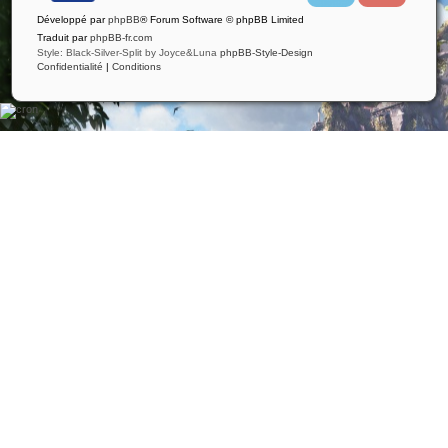
i
u
Développé par
phpBB
® Forum Software © phpBB Limited
t
t
t
u
Traduit par
phpBB-fr.com
e
b
Style: Black-Silver-Split by Joyce&Luna
phpBB-Style-Design
r
e
Confidentialité
|
Conditions