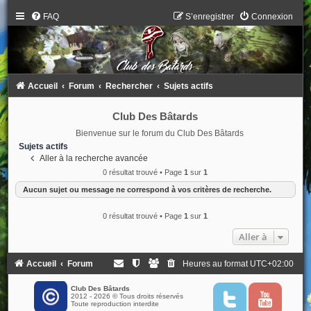
FAQ
S’enregistrer
Connexion
Accueil
Forum
Rechercher
Sujets actifs
Club Des Bâtards
Bienvenue sur le forum du Club Des Bâtards
Sujets actifs
Aller à la recherche avancée
0 résultat trouvé • Page
1
sur
1
Aucun sujet ou message ne correspond à vos critères de recherche.
0 résultat trouvé • Page
1
sur
1
Aller à
Accueil
Forum
Heures au format
UTC+02:00
Club Des Bâtards
2012 - 2026 © Tous droits réservés
T
Y
Toute reproduction interdite
w
o