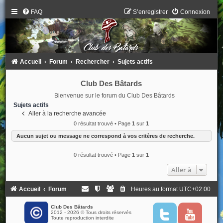
FAQ
S’enregistrer
Connexion
Accueil
Forum
Rechercher
Sujets actifs
Club Des Bâtards
Bienvenue sur le forum du Club Des Bâtards
Sujets actifs
Aller à la recherche avancée
0 résultat trouvé • Page
1
sur
1
Aucun sujet ou message ne correspond à vos critères de recherche.
0 résultat trouvé • Page
1
sur
1
Aller à
Accueil
Forum
Heures au format
UTC+02:00
Club Des Bâtards
2012 - 2026 © Tous droits réservés
T
Y
Toute reproduction interdite
w
o