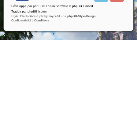
i
u
Développé par
phpBB
® Forum Software © phpBB Limited
t
t
t
u
Traduit par
phpBB-fr.com
e
b
Style: Black-Silver-Split by Joyce&Luna
phpBB-Style-Design
r
e
Confidentialité
|
Conditions