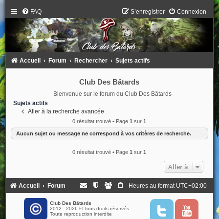
FAQ
S’enregistrer
Connexion
Accueil
Forum
Rechercher
Sujets actifs
Club Des Bâtards
Bienvenue sur le forum du Club Des Bâtards
Sujets actifs
Aller à la recherche avancée
0 résultat trouvé • Page
1
sur
1
Aucun sujet ou message ne correspond à vos critères de recherche.
0 résultat trouvé • Page
1
sur
1
Aller à
Accueil
Forum
Heures au format
UTC+02:00
Club Des Bâtards
2012 - 2026 © Tous droits réservés
T
Y
Toute reproduction interdite
w
o