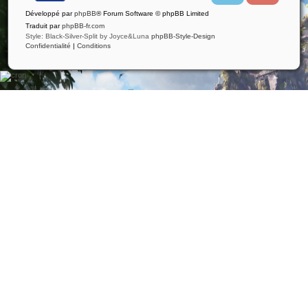
i
u
Développé par
phpBB
® Forum Software © phpBB Limited
t
t
t
u
Traduit par
phpBB-fr.com
e
b
Style: Black-Silver-Split by Joyce&Luna
phpBB-Style-Design
r
e
Confidentialité
|
Conditions