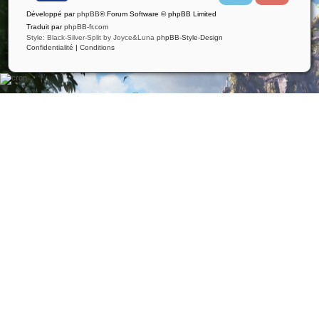
i
u
Développé par
phpBB
® Forum Software © phpBB Limited
t
t
t
u
Traduit par
phpBB-fr.com
e
b
Style: Black-Silver-Split by Joyce&Luna
phpBB-Style-Design
r
e
Confidentialité
|
Conditions