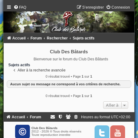
FAQ
S’enregistrer
Connexion
Accueil
Forum
Rechercher
Sujets actifs
Club Des Bâtards
Bienvenue sur le forum du Club Des Bâtards
Sujets actifs
Aller à la recherche avancée
0 résultat trouvé • Page
1
sur
1
Aucun sujet ou message ne correspond à vos critères de recherche.
0 résultat trouvé • Page
1
sur
1
Aller à
Accueil
Forum
Heures au format
UTC+02:00
Club Des Bâtards
2012 - 2026 © Tous droits réservés
T
Y
Toute reproduction interdite
w
o