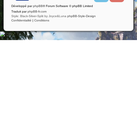
i
u
Développé par
phpBB
® Forum Software © phpBB Limited
t
t
t
u
Traduit par
phpBB-fr.com
e
b
Style: Black-Silver-Split by Joyce&Luna
phpBB-Style-Design
r
e
Confidentialité
|
Conditions