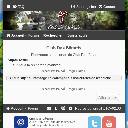
FAQ
S’enregistrer
Connexion
Accueil
Forum
Rechercher
Sujets actifs
Club Des Bâtards
Bienvenue sur le forum du Club Des Bâtards
Sujets actifs
Aller à la recherche avancée
0 résultat trouvé • Page
1
sur
1
Aucun sujet ou message ne correspond à vos critères de recherche.
0 résultat trouvé • Page
1
sur
1
Aller à
Accueil
Forum
Heures au format
UTC+02:00
Club Des Bâtards
2012 - 2026 © Tous droits réservés
T
Y
Toute reproduction interdite
w
o