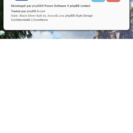
i
u
Développé par
phpBB
® Forum Software © phpBB Limited
t
t
t
u
Traduit par
phpBB-fr.com
e
b
Style: Black-Silver-Split by Joyce&Luna
phpBB-Style-Design
r
e
Confidentialité
|
Conditions