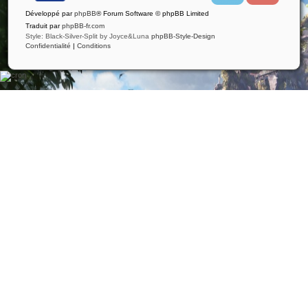
i
u
Développé par
phpBB
® Forum Software © phpBB Limited
t
t
t
u
Traduit par
phpBB-fr.com
e
b
Style: Black-Silver-Split by Joyce&Luna
phpBB-Style-Design
r
e
Confidentialité
|
Conditions