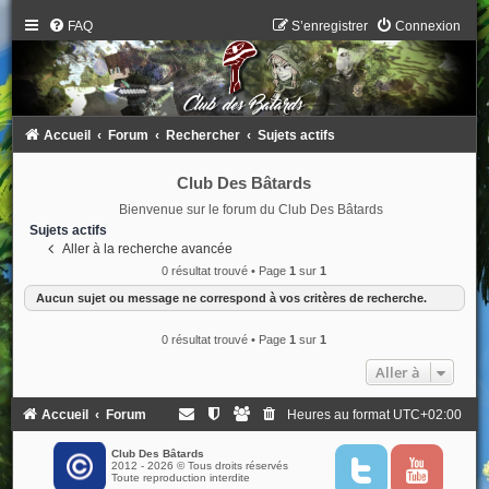
FAQ
S’enregistrer
Connexion
Accueil
Forum
Rechercher
Sujets actifs
Club Des Bâtards
Bienvenue sur le forum du Club Des Bâtards
Sujets actifs
Aller à la recherche avancée
0 résultat trouvé • Page
1
sur
1
Aucun sujet ou message ne correspond à vos critères de recherche.
0 résultat trouvé • Page
1
sur
1
Aller à
Accueil
Forum
Heures au format
UTC+02:00
Club Des Bâtards
2012 - 2026 © Tous droits réservés
T
Y
Toute reproduction interdite
w
o