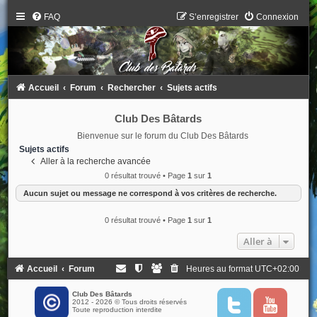
FAQ
S’enregistrer
Connexion
Accueil
Forum
Rechercher
Sujets actifs
Club Des Bâtards
Bienvenue sur le forum du Club Des Bâtards
Sujets actifs
Aller à la recherche avancée
0 résultat trouvé • Page
1
sur
1
Aucun sujet ou message ne correspond à vos critères de recherche.
0 résultat trouvé • Page
1
sur
1
Aller à
Accueil
Forum
Heures au format
UTC+02:00
Club Des Bâtards
2012 - 2026 © Tous droits réservés
T
Y
Toute reproduction interdite
w
o