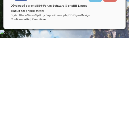
i
u
Développé par
phpBB
® Forum Software © phpBB Limited
t
t
t
u
Traduit par
phpBB-fr.com
e
b
Style: Black-Silver-Split by Joyce&Luna
phpBB-Style-Design
r
e
Confidentialité
|
Conditions