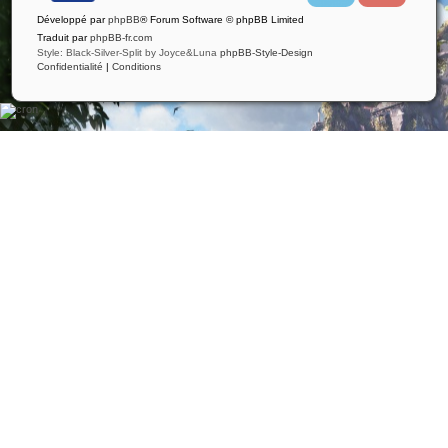
i
u
Développé par
phpBB
® Forum Software © phpBB Limited
t
t
t
u
Traduit par
phpBB-fr.com
e
b
Style: Black-Silver-Split by Joyce&Luna
phpBB-Style-Design
r
e
Confidentialité
|
Conditions