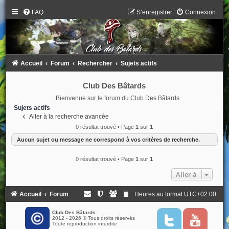
FAQ
S’enregistrer
Connexion
Accueil
Forum
Rechercher
Sujets actifs
Club Des Bâtards
Bienvenue sur le forum du Club Des Bâtards
Sujets actifs
Aller à la recherche avancée
0 résultat trouvé • Page
1
sur
1
Aucun sujet ou message ne correspond à vos critères de recherche.
0 résultat trouvé • Page
1
sur
1
Aller à
Accueil
Forum
Heures au format
UTC+02:00
Club Des Bâtards
2012 - 2026 © Tous droits réservés
T
Y
Toute reproduction interdite
w
o