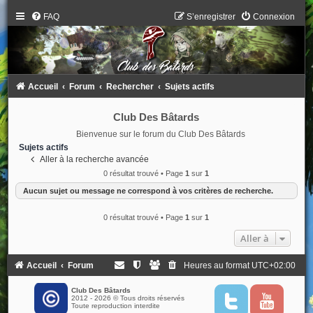
FAQ
S’enregistrer
Connexion
Accueil
Forum
Rechercher
Sujets actifs
Club Des Bâtards
Bienvenue sur le forum du Club Des Bâtards
Sujets actifs
Aller à la recherche avancée
0 résultat trouvé • Page
1
sur
1
Aucun sujet ou message ne correspond à vos critères de recherche.
0 résultat trouvé • Page
1
sur
1
Aller à
Accueil
Forum
Heures au format
UTC+02:00
Club Des Bâtards
2012 - 2026 © Tous droits réservés
T
Y
Toute reproduction interdite
w
o