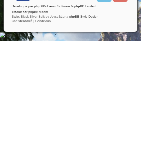
i
u
Développé par
phpBB
® Forum Software © phpBB Limited
t
t
t
u
Traduit par
phpBB-fr.com
e
b
Style: Black-Silver-Split by Joyce&Luna
phpBB-Style-Design
r
e
Confidentialité
|
Conditions