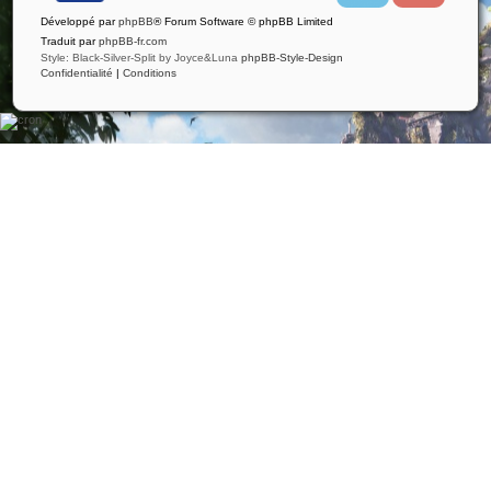
i
u
Développé par
phpBB
® Forum Software © phpBB Limited
t
t
t
u
Traduit par
phpBB-fr.com
e
b
Style: Black-Silver-Split by Joyce&Luna
phpBB-Style-Design
r
e
Confidentialité
|
Conditions