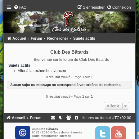
FAQ
S’enregistrer
Connexion
Accueil
Forum
Rechercher
Sujets actifs
Club Des Bâtards
Bienvenue sur le forum du Club Des Bâtards
Sujets actifs
Aller à la recherche avancée
0 résultat trouvé • Page
1
sur
1
Aucun sujet ou message ne correspond à vos critères de recherche.
0 résultat trouvé • Page
1
sur
1
Aller à
Accueil
Forum
Heures au format
UTC+02:00
Club Des Bâtards
2012 - 2026 © Tous droits réservés
T
Y
Toute reproduction interdite
w
o