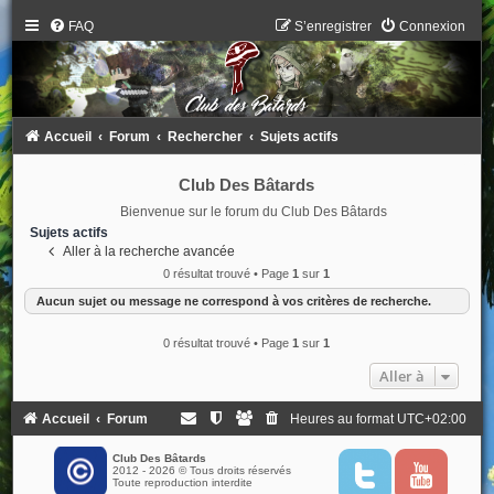
FAQ
S’enregistrer
Connexion
Accueil
Forum
Rechercher
Sujets actifs
Club Des Bâtards
Bienvenue sur le forum du Club Des Bâtards
Sujets actifs
Aller à la recherche avancée
0 résultat trouvé • Page
1
sur
1
Aucun sujet ou message ne correspond à vos critères de recherche.
0 résultat trouvé • Page
1
sur
1
Aller à
Accueil
Forum
Heures au format
UTC+02:00
Club Des Bâtards
2012 - 2026 © Tous droits réservés
T
Y
Toute reproduction interdite
w
o