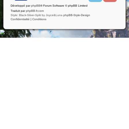
i
u
Développé par
phpBB
® Forum Software © phpBB Limited
t
t
t
u
Traduit par
phpBB-fr.com
e
b
Style: Black-Silver-Split by Joyce&Luna
phpBB-Style-Design
r
e
Confidentialité
|
Conditions