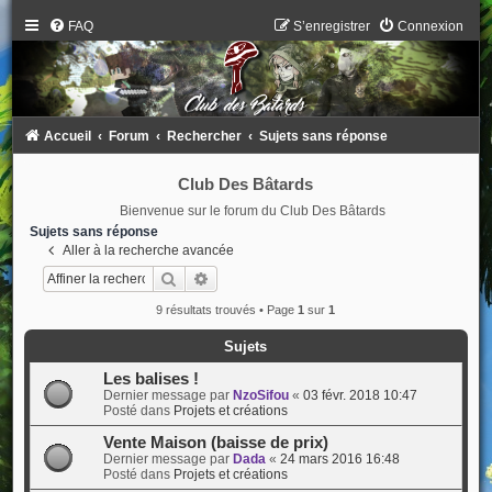
FAQ
S’enregistrer
Connexion
Accueil
Forum
Rechercher
Sujets sans réponse
Club Des Bâtards
Bienvenue sur le forum du Club Des Bâtards
Sujets sans réponse
Aller à la recherche avancée
Rechercher
Recherche avancée
9 résultats trouvés • Page
1
sur
1
Sujets
Les balises !
Dernier message par
NzoSifou
«
03 févr. 2018 10:47
Posté dans
Projets et créations
Vente Maison (baisse de prix)
Dernier message par
Dada
«
24 mars 2016 16:48
Posté dans
Projets et créations