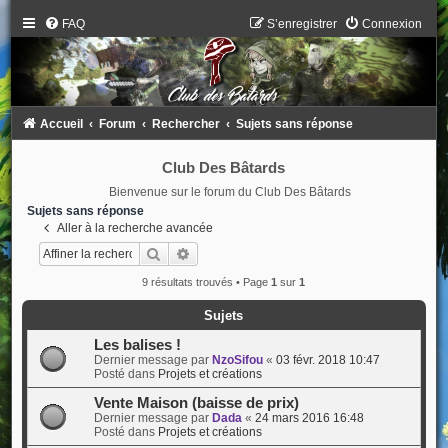
FAQ
S’enregistrer
Connexion
Accueil
Forum
Rechercher
Sujets sans réponse
Club Des Bâtards
Bienvenue sur le forum du Club Des Bâtards
Sujets sans réponse
Aller à la recherche avancée
Rechercher
Recherche avancée
9 résultats trouvés • Page
1
sur
1
Sujets
Les balises !
Dernier message par
NzoSifou
«
03 févr. 2018 10:47
Posté dans
Projets et créations
Vente Maison (baisse de prix)
Dernier message par
Dada
«
24 mars 2016 16:48
Posté dans
Projets et créations