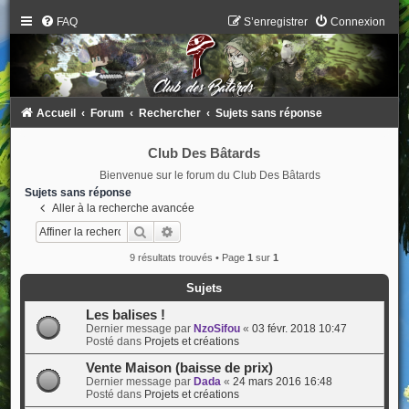
FAQ
S’enregistrer
Connexion
Accueil
Forum
Rechercher
Sujets sans réponse
Club Des Bâtards
Bienvenue sur le forum du Club Des Bâtards
Sujets sans réponse
Aller à la recherche avancée
Rechercher
Recherche avancée
9 résultats trouvés • Page
1
sur
1
Sujets
Les balises !
Dernier message par
NzoSifou
«
03 févr. 2018 10:47
Posté dans
Projets et créations
Vente Maison (baisse de prix)
Dernier message par
Dada
«
24 mars 2016 16:48
Posté dans
Projets et créations