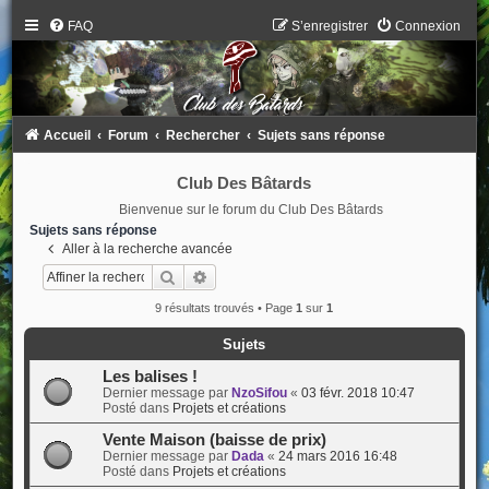
FAQ
S’enregistrer
Connexion
Accueil
Forum
Rechercher
Sujets sans réponse
Club Des Bâtards
Bienvenue sur le forum du Club Des Bâtards
Sujets sans réponse
Aller à la recherche avancée
Rechercher
Recherche avancée
9 résultats trouvés • Page
1
sur
1
Sujets
Les balises !
Dernier message par
NzoSifou
«
03 févr. 2018 10:47
Posté dans
Projets et créations
Vente Maison (baisse de prix)
Dernier message par
Dada
«
24 mars 2016 16:48
Posté dans
Projets et créations