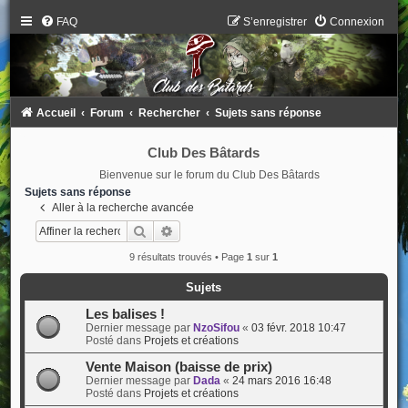
FAQ
S’enregistrer
Connexion
Accueil
Forum
Rechercher
Sujets sans réponse
Club Des Bâtards
Bienvenue sur le forum du Club Des Bâtards
Sujets sans réponse
Aller à la recherche avancée
Rechercher
Recherche avancée
9 résultats trouvés • Page
1
sur
1
Sujets
Les balises !
Dernier message par
NzoSifou
«
03 févr. 2018 10:47
Posté dans
Projets et créations
Vente Maison (baisse de prix)
Dernier message par
Dada
«
24 mars 2016 16:48
Posté dans
Projets et créations