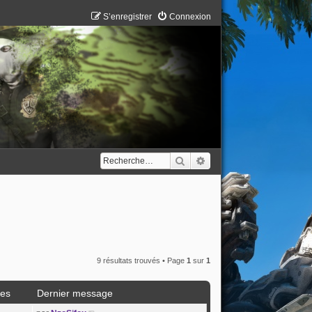
S’enregistrer
Connexion
Rechercher
Recherche avancée
9 résultats trouvés • Page
1
sur
1
es
Dernier message