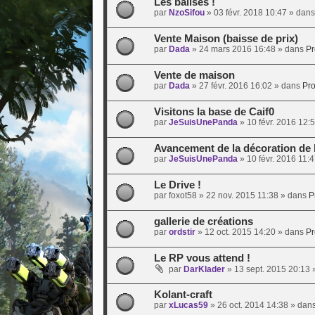
Les balises !
par
NzoSifou
»
03 févr. 2018 10:47
» dan
Vente Maison (baisse de prix)
par
Dada
»
24 mars 2016 16:48
» dans
Pr
Vente de maison
par
Dada
»
27 févr. 2016 16:02
» dans
Pro
Visitons la base de Caif0
par
JeSuisUnePanda
»
10 févr. 2016 12:
Avancement de la décoration de 
par
JeSuisUnePanda
»
10 févr. 2016 11:
Le Drive !
par
foxot58
»
22 nov. 2015 11:38
» dans
P
gallerie de créations
par
ordstir
»
12 oct. 2015 14:20
» dans
Pr
Le RP vous attend !
par
DarKlader
»
13 sept. 2015 20:13
»
Kolant-craft
par
xLucas59
»
26 oct. 2014 14:38
» dan