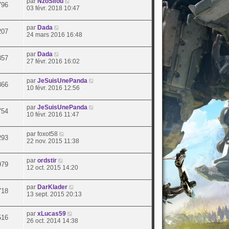
par
NzoSifou
796
03 févr. 2018 10:47
par
Dada
207
24 mars 2016 16:48
par
Dada
857
27 févr. 2016 16:02
par
JeSuisUnePanda
866
10 févr. 2016 12:56
par
JeSuisUnePanda
754
10 févr. 2016 11:47
par
foxot58
293
22 nov. 2015 11:38
par
ordstir
979
12 oct. 2015 14:20
par
DarKlader
718
13 sept. 2015 20:13
par
xLucas59
516
26 oct. 2014 14:38