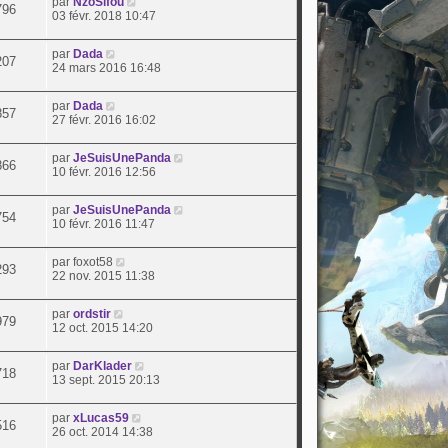
par
NzoSifou
796
03 févr. 2018 10:47
par
Dada
207
24 mars 2016 16:48
par
Dada
857
27 févr. 2016 16:02
par
JeSuisUnePanda
866
10 févr. 2016 12:56
par
JeSuisUnePanda
754
10 févr. 2016 11:47
par
foxot58
293
22 nov. 2015 11:38
par
ordstir
979
12 oct. 2015 14:20
par
DarKlader
718
13 sept. 2015 20:13
par
xLucas59
516
26 oct. 2014 14:38