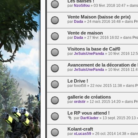
Les balises !
par
NzoSifou
»
03 févr. 2018 10:47
» dan
Vente Maison (baisse de prix)
par
Dada
»
24 mars 2016 16:48
» dans
Pr
Vente de maison
par
Dada
»
27 févr. 2016 16:02
» dans
Pro
Visitons la base de Caif0
par
JeSuisUnePanda
»
10 févr. 2016 12:
Avancement de la décoration de 
par
JeSuisUnePanda
»
10 févr. 2016 11:
Le Drive !
par
foxot58
»
22 nov. 2015 11:38
» dans
P
gallerie de créations
par
ordstir
»
12 oct. 2015 14:20
» dans
Pr
Le RP vous attend !
par
DarKlader
»
13 sept. 2015 20:13
»
Kolant-craft
par
xLucas59
»
26 oct. 2014 14:38
» dan