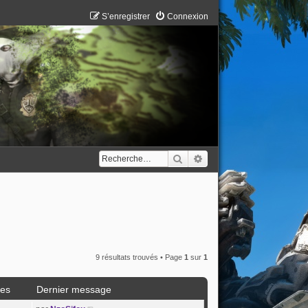
S’enregistrer
Connexion
Rechercher
Recherche avancée
9 résultats trouvés • Page
1
sur
1
es
Dernier message