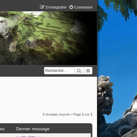
S’enregistrer
Connexion
Rechercher
Recherche avancée
9 résultats trouvés • Page
1
sur
1
es
Dernier message