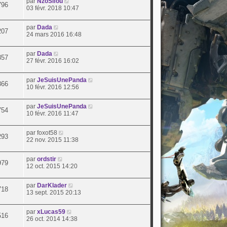
par
NzoSifou
796
03 févr. 2018 10:47
par
Dada
207
24 mars 2016 16:48
par
Dada
857
27 févr. 2016 16:02
par
JeSuisUnePanda
866
10 févr. 2016 12:56
par
JeSuisUnePanda
754
10 févr. 2016 11:47
par
foxot58
293
22 nov. 2015 11:38
par
ordstir
979
12 oct. 2015 14:20
par
DarKlader
718
13 sept. 2015 20:13
par
xLucas59
516
26 oct. 2014 14:38