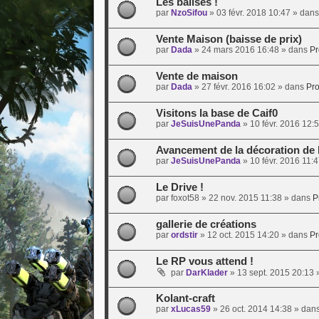
Les balises !
par
NzoSifou
»
03 févr. 2018 10:47
» dan
Vente Maison (baisse de prix)
par
Dada
»
24 mars 2016 16:48
» dans
Pr
Vente de maison
par
Dada
»
27 févr. 2016 16:02
» dans
Pro
Visitons la base de Caif0
par
JeSuisUnePanda
»
10 févr. 2016 12:
Avancement de la décoration de 
par
JeSuisUnePanda
»
10 févr. 2016 11:
Le Drive !
par
foxot58
»
22 nov. 2015 11:38
» dans
P
gallerie de créations
par
ordstir
»
12 oct. 2015 14:20
» dans
Pr
Le RP vous attend !
par
DarKlader
»
13 sept. 2015 20:13
»
Kolant-craft
par
xLucas59
»
26 oct. 2014 14:38
» dan