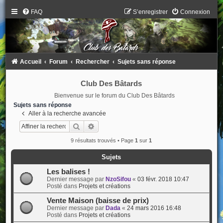
FAQ
S’enregistrer
Connexion
Accueil
Forum
Rechercher
Sujets sans réponse
Club Des Bâtards
Bienvenue sur le forum du Club Des Bâtards
Sujets sans réponse
Aller à la recherche avancée
Rechercher
Recherche avancée
9 résultats trouvés • Page
1
sur
1
Sujets
Les balises !
Dernier message par
NzoSifou
«
03 févr. 2018 10:47
Posté dans
Projets et créations
Vente Maison (baisse de prix)
Dernier message par
Dada
«
24 mars 2016 16:48
Posté dans
Projets et créations