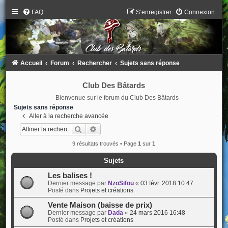
FAQ
S’enregistrer
Connexion
Accueil
Forum
Rechercher
Sujets sans réponse
Club Des Bâtards
Bienvenue sur le forum du Club Des Bâtards
Sujets sans réponse
Aller à la recherche avancée
Rechercher
Recherche avancée
9 résultats trouvés • Page
1
sur
1
Sujets
Les balises !
Dernier message par
NzoSifou
«
03 févr. 2018 10:47
Posté dans
Projets et créations
Vente Maison (baisse de prix)
Dernier message par
Dada
«
24 mars 2016 16:48
Posté dans
Projets et créations