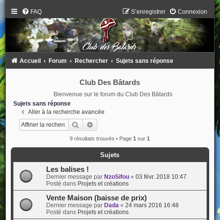
FAQ
S’enregistrer
Connexion
Accueil
Forum
Rechercher
Sujets sans réponse
Club Des Bâtards
Bienvenue sur le forum du Club Des Bâtards
Sujets sans réponse
Aller à la recherche avancée
Rechercher
Recherche avancée
9 résultats trouvés • Page
1
sur
1
Sujets
Les balises !
Dernier message par
NzoSifou
«
03 févr. 2018 10:47
Posté dans
Projets et créations
Vente Maison (baisse de prix)
Dernier message par
Dada
«
24 mars 2016 16:48
Posté dans
Projets et créations