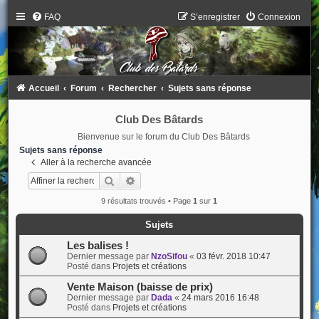
FAQ
S’enregistrer
Connexion
Accueil
Forum
Rechercher
Sujets sans réponse
Club Des Bâtards
Bienvenue sur le forum du Club Des Bâtards
Sujets sans réponse
Aller à la recherche avancée
Rechercher
Recherche avancée
9 résultats trouvés • Page
1
sur
1
Sujets
Les balises !
Dernier message par
NzoSifou
«
03 févr. 2018 10:47
Posté dans
Projets et créations
Vente Maison (baisse de prix)
Dernier message par
Dada
«
24 mars 2016 16:48
Posté dans
Projets et créations