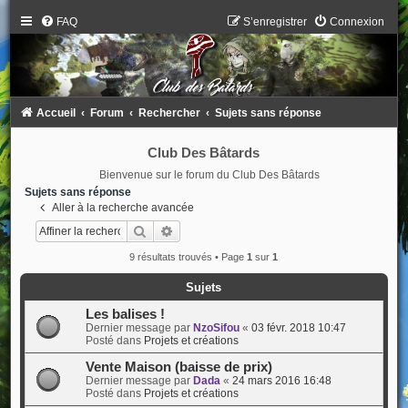
FAQ
S’enregistrer
Connexion
Accueil
Forum
Rechercher
Sujets sans réponse
Club Des Bâtards
Bienvenue sur le forum du Club Des Bâtards
Sujets sans réponse
Aller à la recherche avancée
Rechercher
Recherche avancée
9 résultats trouvés • Page
1
sur
1
Sujets
Les balises !
Dernier message par
NzoSifou
«
03 févr. 2018 10:47
Posté dans
Projets et créations
Vente Maison (baisse de prix)
Dernier message par
Dada
«
24 mars 2016 16:48
Posté dans
Projets et créations