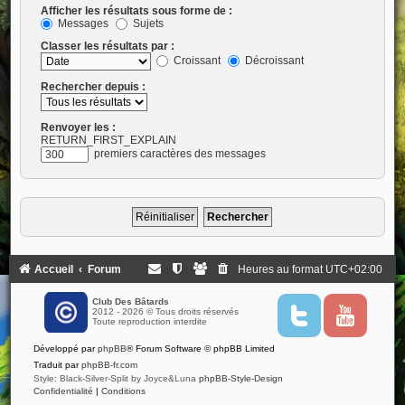
Afficher les résultats sous forme de :
Messages
Sujets
Classer les résultats par :
Croissant
Décroissant
Rechercher depuis :
Renvoyer les :
RETURN_FIRST_EXPLAIN
premiers caractères des messages
Accueil
Forum
Heures au format
UTC+02:00
Club Des Bâtards
2012 - 2026 © Tous droits réservés
T
Y
Toute reproduction interdite
w
o
i
u
Développé par
phpBB
® Forum Software © phpBB Limited
t
t
t
u
Traduit par
phpBB-fr.com
e
b
Style: Black-Silver-Split by Joyce&Luna
phpBB-Style-Design
r
e
Confidentialité
|
Conditions