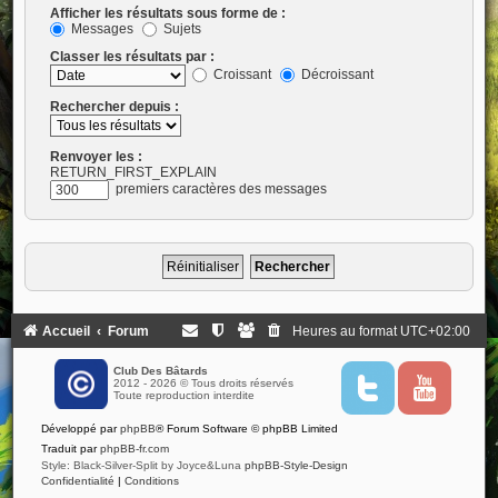
Afficher les résultats sous forme de :
Messages
Sujets
Classer les résultats par :
Croissant
Décroissant
Rechercher depuis :
Renvoyer les :
RETURN_FIRST_EXPLAIN
premiers caractères des messages
Accueil
Forum
Heures au format
UTC+02:00
Club Des Bâtards
2012 - 2026 © Tous droits réservés
T
Y
Toute reproduction interdite
w
o
i
u
Développé par
phpBB
® Forum Software © phpBB Limited
t
t
t
u
Traduit par
phpBB-fr.com
e
b
Style: Black-Silver-Split by Joyce&Luna
phpBB-Style-Design
r
e
Confidentialité
|
Conditions