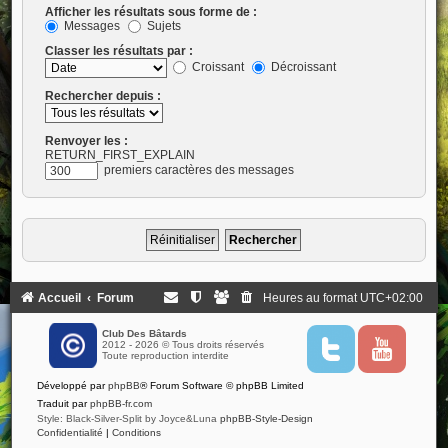
Afficher les résultats sous forme de :
Messages
Sujets
Classer les résultats par :
Croissant
Décroissant
Rechercher depuis :
Renvoyer les :
RETURN_FIRST_EXPLAIN
premiers caractères des messages
Accueil
Forum
Heures au format
UTC+02:00
Club Des Bâtards
2012 - 2026 © Tous droits réservés
T
Y
Toute reproduction interdite
w
o
i
u
Développé par
phpBB
® Forum Software © phpBB Limited
t
t
t
u
Traduit par
phpBB-fr.com
e
b
Style: Black-Silver-Split by Joyce&Luna
phpBB-Style-Design
r
e
Confidentialité
|
Conditions