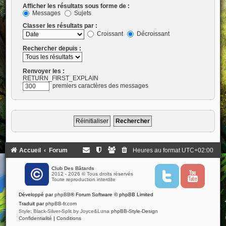
Afficher les résultats sous forme de :
Messages
Sujets
Classer les résultats par :
Croissant
Décroissant
Rechercher depuis :
Renvoyer les :
RETURN_FIRST_EXPLAIN
premiers caractères des messages
Accueil
Forum
Heures au format
UTC+02:00
Club Des Bâtards
2012 - 2026 © Tous droits réservés
T
Y
Toute reproduction interdite
w
o
i
u
Développé par
phpBB
® Forum Software © phpBB Limited
t
t
t
u
Traduit par
phpBB-fr.com
e
b
Style: Black-Silver-Split by Joyce&Luna
phpBB-Style-Design
r
e
Confidentialité
|
Conditions