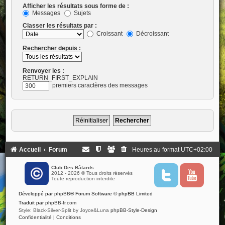
Afficher les résultats sous forme de :
Messages
Sujets
Classer les résultats par :
Croissant
Décroissant
Rechercher depuis :
Renvoyer les :
RETURN_FIRST_EXPLAIN
premiers caractères des messages
Accueil
Forum
Heures au format
UTC+02:00
Club Des Bâtards
2012 - 2026 © Tous droits réservés
T
Y
Toute reproduction interdite
w
o
i
u
Développé par
phpBB
® Forum Software © phpBB Limited
t
t
t
u
Traduit par
phpBB-fr.com
e
b
Style: Black-Silver-Split by Joyce&Luna
phpBB-Style-Design
r
e
Confidentialité
|
Conditions