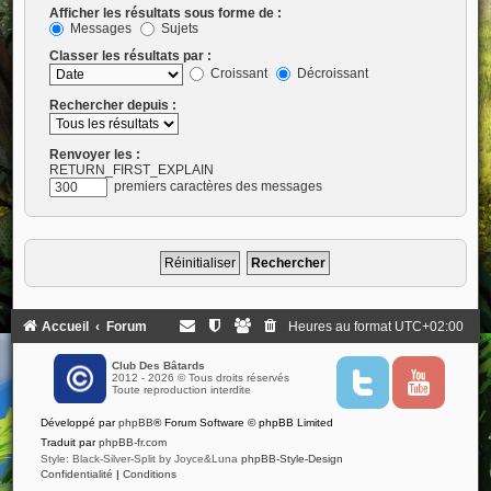
Afficher les résultats sous forme de :
Messages
Sujets
Classer les résultats par :
Croissant
Décroissant
Rechercher depuis :
Renvoyer les :
RETURN_FIRST_EXPLAIN
premiers caractères des messages
Accueil
Forum
Heures au format
UTC+02:00
Club Des Bâtards
2012 - 2026 © Tous droits réservés
T
Y
Toute reproduction interdite
w
o
i
u
Développé par
phpBB
® Forum Software © phpBB Limited
t
t
t
u
Traduit par
phpBB-fr.com
e
b
Style: Black-Silver-Split by Joyce&Luna
phpBB-Style-Design
r
e
Confidentialité
|
Conditions