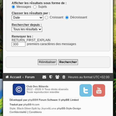
Afficher les résultats sous forme de :
Messages
Sujets
Classer les résultats par :
Croissant
Décroissant
Rechercher depuis :
Renvoyer les :
RETURN_FIRST_EXPLAIN
premiers caractères des messages
Accueil
Forum
Heures au format
UTC+02:00
Club Des Bâtards
2012 - 2026 © Tous droits réservés
T
Y
Toute reproduction interdite
w
o
i
u
Développé par
phpBB
® Forum Software © phpBB Limited
t
t
t
u
Traduit par
phpBB-fr.com
e
b
Style: Black-Silver-Split by Joyce&Luna
phpBB-Style-Design
r
e
Confidentialité
|
Conditions