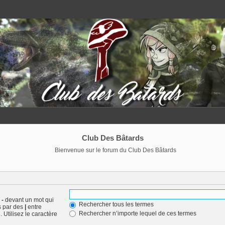
Club Des Bâtards
Bienvenue sur le forum du Club Des Bâtards
n
-
devant un mot qui
Rechercher tous les termes
s par des
|
entre
Rechercher n’importe lequel de ces termes
 Utilisez le caractère