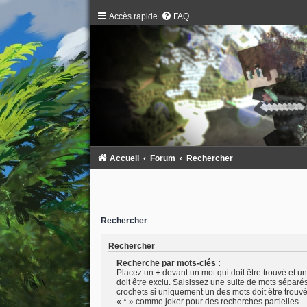
Accès rapide
FAQ
Accueil
Forum
Rechercher
Rechercher
Rechercher
Recherche par mots-clés :
Placez un
+
devant un mot qui doit être trouvé et u
doit être exclu. Saisissez une suite de mots séparé
crochets si uniquement un des mots doit être trouvé.
« * » comme joker pour des recherches partielles.