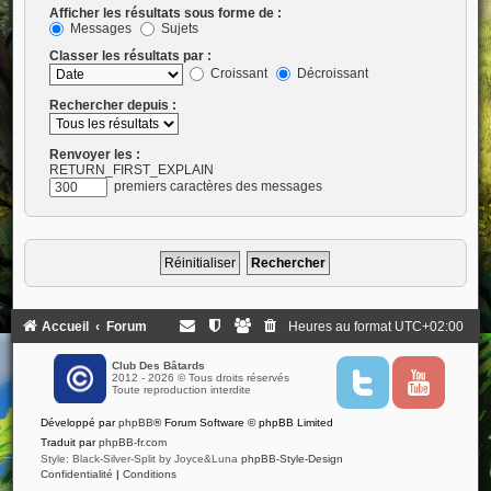
Afficher les résultats sous forme de :
Messages
Sujets
Classer les résultats par :
Croissant
Décroissant
Rechercher depuis :
Renvoyer les :
RETURN_FIRST_EXPLAIN
premiers caractères des messages
Accueil
Forum
Heures au format
UTC+02:00
Club Des Bâtards
2012 - 2026 © Tous droits réservés
T
Y
Toute reproduction interdite
w
o
i
u
Développé par
phpBB
® Forum Software © phpBB Limited
t
t
t
u
Traduit par
phpBB-fr.com
e
b
Style: Black-Silver-Split by Joyce&Luna
phpBB-Style-Design
r
e
Confidentialité
|
Conditions