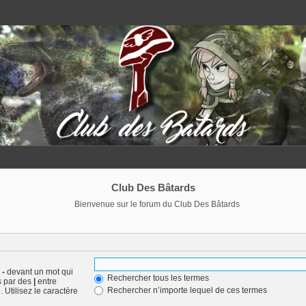
Club Des Bâtards
Bienvenue sur le forum du Club Des Bâtards
n
-
devant un mot qui
Rechercher tous les termes
s par des
|
entre
Rechercher n’importe lequel de ces termes
 Utilisez le caractère