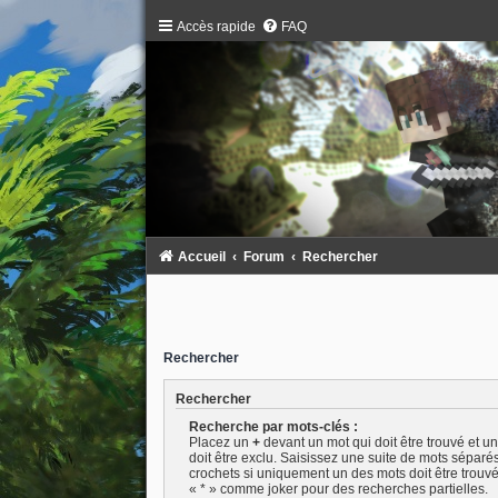
Accès rapide
FAQ
Accueil
Forum
Rechercher
Rechercher
Rechercher
Recherche par mots-clés :
Placez un
+
devant un mot qui doit être trouvé et u
doit être exclu. Saisissez une suite de mots séparé
crochets si uniquement un des mots doit être trouvé.
« * » comme joker pour des recherches partielles.