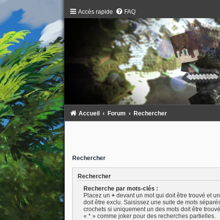
Accès rapide
FAQ
Accueil
Forum
Rechercher
Rechercher
Rechercher
Recherche par mots-clés :
Placez un
+
devant un mot qui doit être trouvé et u
doit être exclu. Saisissez une suite de mots séparé
crochets si uniquement un des mots doit être trouvé.
« * » comme joker pour des recherches partielles.