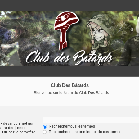
Club Des Bâtards
Bienvenue sur le forum du Club Des Bâtards
n
-
devant un mot qui
Rechercher tous les termes
s par des
|
entre
Rechercher n’importe lequel de ces termes
 Utilisez le caractère