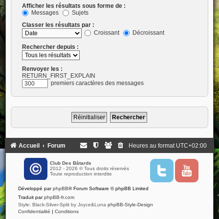
Afficher les résultats sous forme de :
Messages
Sujets
Classer les résultats par :
Croissant
Décroissant
Rechercher depuis :
Renvoyer les :
RETURN_FIRST_EXPLAIN
premiers caractères des messages
Accueil
Forum
Heures au format
UTC+02:00
Club Des Bâtards
2012 - 2026 © Tous droits réservés
T
Y
Toute reproduction interdite
w
o
i
u
Développé par
phpBB
® Forum Software © phpBB Limited
t
t
t
u
Traduit par
phpBB-fr.com
e
b
Style: Black-Silver-Split by Joyce&Luna
phpBB-Style-Design
r
e
Confidentialité
|
Conditions