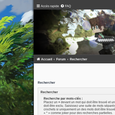
Accès rapide
FAQ
Accueil
Forum
Rechercher
Rechercher
Rechercher
Recherche par mots-clés :
Placez un
+
devant un mot qui doit être trouvé et u
doit être exclu. Saisissez une suite de mots séparé
crochets si uniquement un des mots doit être trouvé.
« * » comme joker pour des recherches partielles.