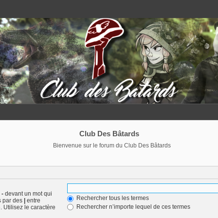
Club Des Bâtards
Bienvenue sur le forum du Club Des Bâtards
n
-
devant un mot qui
Rechercher tous les termes
s par des
|
entre
Rechercher n’importe lequel de ces termes
 Utilisez le caractère