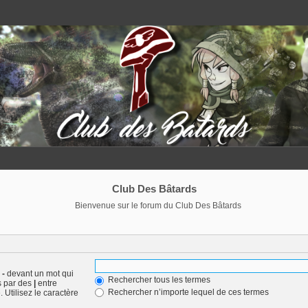
Club Des Bâtards
Bienvenue sur le forum du Club Des Bâtards
n
-
devant un mot qui
Rechercher tous les termes
s par des
|
entre
Rechercher n’importe lequel de ces termes
 Utilisez le caractère