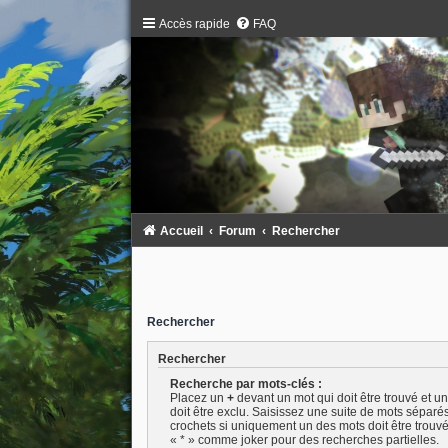
Accès rapide
FAQ
Accueil
Forum
Rechercher
Rechercher
Rechercher
Recherche par mots-clés :
Placez un
+
devant un mot qui doit être trouvé et u
doit être exclu. Saisissez une suite de mots séparé
crochets si uniquement un des mots doit être trouvé.
« * » comme joker pour des recherches partielles.