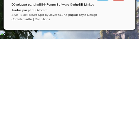
i
u
Développé par
phpBB
® Forum Software © phpBB Limited
t
t
t
u
Traduit par
phpBB-fr.com
e
b
Style: Black-Silver-Split by Joyce&Luna
phpBB-Style-Design
r
e
Confidentialité
|
Conditions