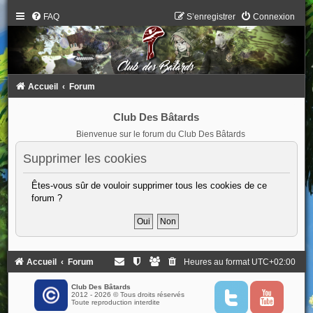
FAQ
S’enregistrer
Connexion
Accueil
Forum
Club Des Bâtards
Bienvenue sur le forum du Club Des Bâtards
Supprimer les cookies
Êtes-vous sûr de vouloir supprimer tous les cookies de ce
forum ?
Accueil
Forum
Heures au format
UTC+02:00
Club Des Bâtards
2012 - 2026 © Tous droits réservés
T
Y
Toute reproduction interdite
w
o